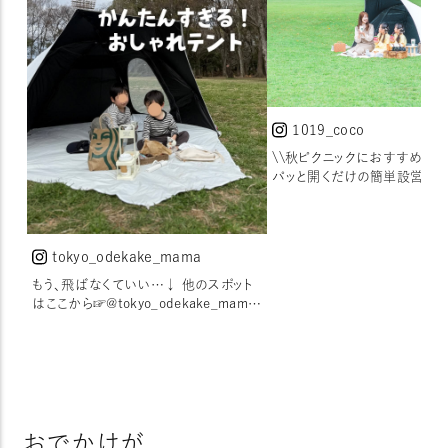
1019_coco
\\秋ピクニックにおすすめ// 
パッと開くだけの簡単設営✨ 
映える可愛すぎるサンシェード お出か
日和な気候にやっとなってきた
などでピクニックする機会も増
このサンシェードを使えば 日
tokyo_odekake_mama
ックもあっという間に 素敵空
もう、飛ばなくていい…↓ 他のスポット
ちゃう🧺🌿 今までもいくつかテント持っ
はここから☞@tokyo_odekake_mama
てたけど 茶色や緑とか自然っ
＼ 板橋区から発信中📢
や 柄付きのものが多い印象で
／ 年間100ヶ所以上お
可愛いデザインに出会えなかった..
でかけする ５歳・２歳の兄弟ママさすり
れはぱっと目を惹く真っ白なデ
です✌🏻♥️ みてくれてありがとう！ 詳しく
公園はもちろん、海などでも映
紹介するね↓ ——————————
い🏝️ 真っ白だけど撥水加工がされてい
📍yocabito COCOON
て 水を弾いてお手入れも簡単
PR @yocabito_official
おでかけが、
ースもあって持ち運び◎ しかも！ 紫外