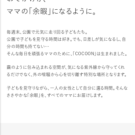
—————————— 革命が起き
線99％カット＆ー21℃の体感温
てる… 公園遊びに革命が……… レジャ
ママの「余暇」になるように。
熱性試験（JIS L 1951）評価S5
ーシートだけだと日差しが気になる！ ポ
ら、暑い日でも快適に過ごせる🤍 
ップアップテントは便利だけど 片付ける
し、ポップアップテントしまうの
のが大変すぎる🫩(私だけ…？) そんな無
手で片付けられなくて 近くに
器用な私たちのための 日傘みたいなサ
毎週末、公園で元気に走り回る子どもたち。
手伝ってもらった苦い経験が 
ンシェードがあるの！！！ 見た目もめっち
れなら1人でも余裕で片付けられた！
公園で子どもを見守る時間は好き。でも、日差しが気になるし、自
ゃオシャレだし 使い方が無限すぎる✨
yocabito『COCOON（コクーン
分の時間も持てない…
これからの季節ピクニックはもちろん お
@yocabito_official ⭐️商品の詳細は
そんな毎日を頑張るママのために、「COCOON」は生まれました。
花見や水遊びで大活躍だよ⛺️ プロフィ
@1019_cocoのハイライトもし
ールのハイライトから 購入できるからチ
@yocabito_official をチェ
ェックしてね💓 ＋ーーーーーーーーーー
繭のように包み込まれる空間が、気になる紫外線から守ってくれ
✼••┈┈••✼••┈┈••✼••┈┈•
ーーーーーー＋ 撮影時のみテント使用の
••✼ 愛知在住の双子ママが 絶景スポッ
るだけでなく、
外の喧騒から心を切り離す特別な場所となります。
許可を得ています 情報は更新時のもの
ト•子連れ旅行•写真の撮り方 
です。 最新情報はホームページでチェッ
介しています𓆸 ＼その他の投稿はこち
子どもを見守りながら、一人の女性として自分に還る時間。
そんな
クしてね #pr #yocabito #COCOON #
ら／ @1019_coco 宿泊やPRなどのご
ワンタッチテント #ピクニック
ささやかな「余暇」を、すべてのママにお届けします。
依頼はDMにお願いします＊
✼••┈┈••✼••┈┈••✼••┈┈•
••✼ #PR #yocabito #ヨカ
のビタミン #COCOON #白い
クニック #テント #UV対策 #
テント #ポップアップテント #
ド #余暇 #おしゃピク #公園