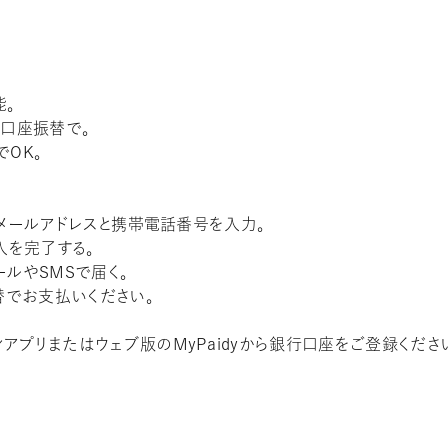
能。
・口座振替で。
OK。
、メールアドレスと携帯電話番号を入力。
入を完了する。
ルやSMSで届く。
替でお支払いください。
アプリまたはウェブ版のMyPaidyから銀行口座をご登録くださ