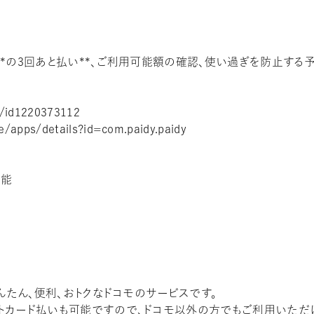
*の3回あと払い**、ご利用可能額の確認、使い過ぎを防止する
y/id1220373112
e/apps/details?id=com.paidy.paidy
可能
んたん、便利、おトクなドコモのサービスです。
トカード払いも可能ですので、ドコモ以外の方でもご利用いただ