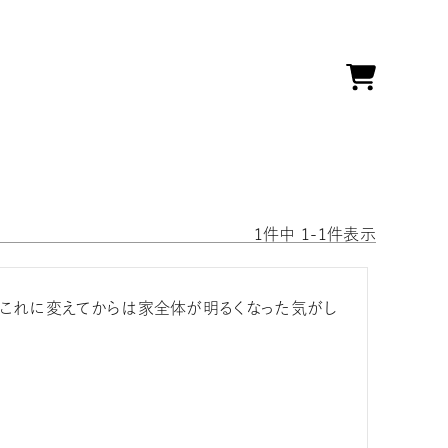
1
件中
1
-
1
件表示
、これに変えてからは家全体が明るくなった気がし