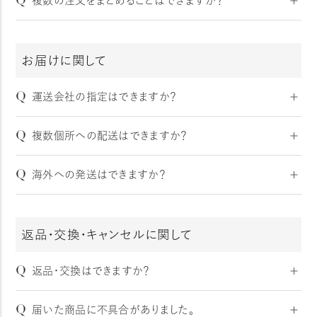
Q
複数の注文をまとめることはできますか？
換のいずれかをお選びいただけます。
品発送のお知らせ」メール内に、運送会社名（佐川急便株
広告メールフォルダ内や迷惑メールフォルダ内、各々のメ
詳しくはショッピングガイドの「
お支払い方法
」をご確認く
式会社）と伝票番号、荷物の配送状況が確認できる「お荷
ール振り分け機能の設定をご確認ください。
A
申し訳ございません。ご注文ごとの発送となっておりますの
ださい。
物問い合わせサービス」のURLが掲載されておりますの
弊社からのメールは、送信元アドレス（info-
で、お断りさせていただいております。
で、そちらよりご確認ください。
yocabito@yocabito.co.jp）から送信されます。受信拒否設
お届けに関して
また、会員登録後にご注文いただいた場合は、
マイページ
定等されている場合には、こちらの送信元アドレスからの
の「購入履歴」にて、ご注文内容をご確認いただけますの
メールを受信できるように設定変更をお願いいたします。
Q
運送会社の指定はできますか？
で、ご参考ください。
※迷惑メール対策機能を持つセキュリティソフトをご利用
A
運送会社のご指定は承っておりません。「佐川急便」でのお
の際、通常のメールを迷惑メールと判断し、受信拒否や削
Q
複数個所への配送はできますか？
届けとなります。
除をする場合がございます。お使いのセキュリティソフト、
ウイルス対策ソフトの設定をご確認ください。
A
申し訳ございません。商品の配送先については1ヶ所のみ
Q
海外への発送はできますか？
※メール受信の設定方法につきましては、ご利用のプロバ
とさせていただいております。
イダやセキュリティソフトのサポートにお問い合わせくださ
お手数をお掛けしますが配送先毎にご注文手続きをお願
A
申し訳ございません。本サイトでは日本国外への配送は承
い。
いいたします。
っておりません。
返品・交換・キャンセルに関して
原因2 ）携帯電話のメールアドレスをご利用の際、携帯電
話側の設定で受信拒否がされている場合がございます。
Q
返品・交換はできますか？
ご利用されている携帯電話の設定が「パソコンからのメー
A
ルを受信しない」「決められた宛先からのメールのみ受信
お客様のご都合による返品・交換は受け付けておりませ
Q
届いた商品に不具合がありました。
する」等、受信制限がかかっていないかご確認ください。
ん。