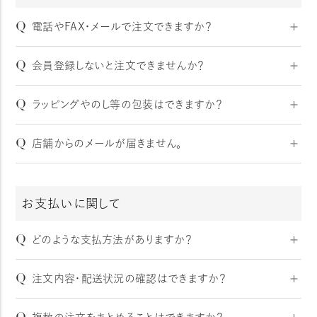
Q
電話やFAX・メールで注文できますか？
A
お電話・FAX・メールでのご注文は承っておりません。
Q
会員登録しないと注文できませんか？
パソコンまたはスマートフォンより本サイトへアクセスいた
だき、ご注文をお願いいたします。
A
会員でなくてもご注文頂けます。商品をカートに入れ、カー
Q
ラッピングやのし等の包装はできますか？
ト画面の「ご注文手続きへ進む」ボタンよりご購入くださ
い。
A
申し訳ございません。ラッピング・ のし等の包装は承ってお
Q
店舗からのメールが届きません。
※非会員でのご注文の場合、会員サービスや限定の特典
りません。
はご利用頂けませんので、会員でのお買い物をおすすめ
A
弊社からのメールが届かない場合、次のことが考えられま
いたします。
すので、ご確認をお願いいたします。
お支払いに関して
原因1 ）メールの自動振り分け機能により、他フォルダに
移動されている場合がございます。
Q
ご利用のプロバイダやメールソフト、セキュリティソフトの
どのような支払方法がありますか？
設定により、弊社からのメールが自動的に、広告メールフ
A
本サイトでのお支払い方法は、クレジットカード・Amazon
ォルダや迷惑メールフォルダに振分けされている可能性
Q
注文内容・配送状況の確認はできますか？
Pay・楽天ペイ・PayPay・auPAY・NP後払い（ネット支払
がございます。
い）・あと払い（ペイディ）・キャリア決済・銀行振込・代金引
A
ご注文いただいた商品を出荷した際にお送りしている「商
■対処方法