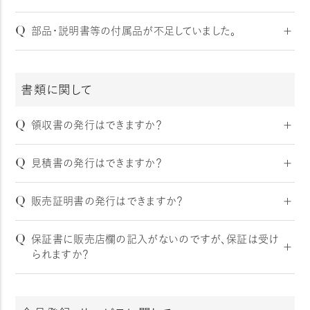
■対処方法
商品不良や配送時の破損、お申し込みと異なる商品が届
A
万一商品に不具合がございましたら、お手数をおかけしま
Q
弊社（info-yocabito@yocabito.co.jp）からのメールアド
部品・説明書等の付属品が不足していました。
いた等の契約不適合の場合に限り返品・交換いたします。
すが商品発送日より「30日以内」に、以下の事項をご確認
レスを受信できるように設定変更をお願いいたします。
の上、
こちら
からお問い合わせください。弊社にて確認の
A
万一商品に不備がございましたら、お手数おかけしますが
受信拒否設定をされている場合は、ドメイン指定受信
上、対応させていただきます。
商品発送日より「30日以内」に、以下の事項をご確認の上、
（@yocabito.co.jp）または、キーワード設定の解除（info-
「商品不具合」の旨をご連絡ください。
書類に関して
こちら
からお問い合わせください。弊社にて確認の上、対
yocabito）をお願いいたします。
・ご注文番号
応させていただきます。
※設定方法は、携帯電話会社や機種により異なります。ご
・ご注文者様のお名前
Q
「部品不足」の旨をご連絡ください。
領収書の発行はできますか？
利用の携帯電話会社または機種メーカーのサポートにお
・商品名
・ご注文番号
問い合わせください。
A
領収書につきましては、事前にご連絡いただいたお客様の
・不具合部分の画像
・ご注文者様のお名前
Q
見積書の発行はできますか？
み対応させていただいております。ご希望のお客様は注文
・不具合の状況
・商品名
原因3 ）ご登録メールアドレスが間違っている場合がござ
時の通信欄にご記載いただくか、ご注文後の場合は
こち
A
可能でございます。ご希望のお客様は以下の事項をご確認
・不足している部品名など
います。
Q
販売証明書の発行はできますか？
ら
からご連絡ください。
の上、
こちら
からご連絡ください。弊社にて確認の上、対応
本サイトにログイン後、「
マイページ
」よりご登録のメールア
※但し書きはご指定いただけません。
させていただきます。
A
可能でございます。ご希望のお客様は以下の事項をご確認
ドレスをご確認ください。
※ポイント・クーポンを利用されている場合は、ポイント・ク
Q
保証書に販売店欄の記入がないのですが、保証は受け
「見積書発行希望」の旨をご連絡ください。
の上、
こちら
からご連絡ください。
ーポン利用額を差し引いた金額の表記となります。予めご
られますか？
・宛名
弊社にて確認の上、対応させていただきます。
了承ください。
・商品名
A
商品の包装上、保証書内への記入を省略しております。弊
※代金引換でのご注文の場合、運送会社よりお渡しする
・数量
社にてお客様の購入履歴を管理させていただいておりま
「代引き金額領収書」が領収書となっております。