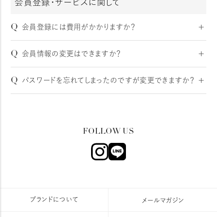
会員登録・サービスに関して
すので、ご希望のお客様は以下の事項をご確認の上、
こち
ら
からご連絡ください。
Q
弊社にて確認の上、対応させていただきます。
会員登録には費用がかかりますか？
「商品保証希望」の旨をご連絡ください。
A
登録料・年会費など、会員登録にかかわる費用は一切ござ
・ご注文番号
Q
会員情報の変更はできますか？
いません。
・ご注文者様のお名前
A
マイページより会員情報を変更が可能です。
Q
パスワードを忘れてしまったのですが変更できますか？
ログインして「
マイページ
」の会員登録内容変更メニューか
らお手続きください。
A
ログイン画面の「
パスワードをお忘れですか？
」リンクをクリ
ックし、ご登録済みメールアドレスと仮パスワードを送信頂
くと、再発行手続きのメールが返信されます。
お送りしたメールのご案内に沿って、パスワード再発行手
続きをお願いいたします。
ブランドについて
メールマガジン